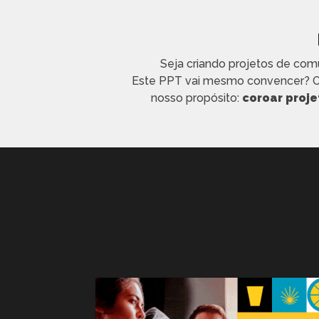
Seja criando projetos de comu
Este PPT vai mesmo convencer? O t
nosso propósito:
coroar proje