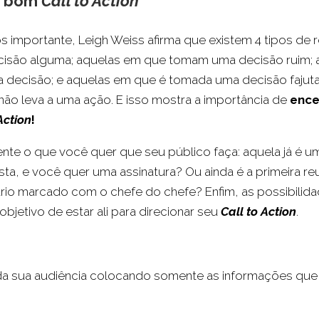
m bom
Call to Action
s importante, Leigh Weiss afirma que existem 4 tipos de 
isão alguma; aquelas em que tomam uma decisão ruim; 
decisão; e aquelas em que é tomada uma decisão fajuta
o leva a uma ação. E isso mostra a importância de
ence
Action
!
ente o que você quer que seu público faça: aquela já é u
a, e você quer uma assinatura? Ou ainda é a primeira reu
ário marcado com o chefe do chefe? Enfim, as possibilid
objetivo de estar ali para direcionar seu
Call to Action
.
a sua audiência colocando somente as informações que 