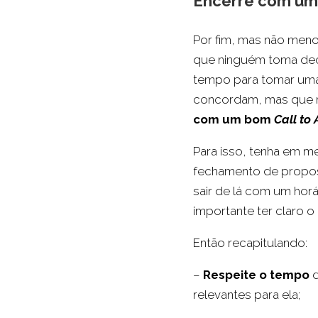
Encerre com u
Por fim, mas não meno
que ninguém toma dec
tempo para tomar uma 
concordam, mas que nã
com um bom
Call to 
Para isso, tenha em m
fechamento de propost
sair de lá com um hor
importante ter claro o 
Então recapitulando:
–
Respeite o tempo
d
relevantes para ela;