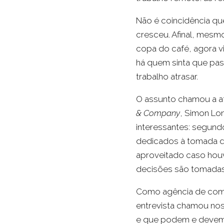
Não é coincidência qu
cresceu. Afinal, mesm
copa do café, agora v
há quem sinta que pass
trabalho atrasar.
O assunto chamou a at
& Company
, Simon Lo
interessantes: segund
dedicados à tomada d
aproveitado caso houv
decisões são tomadas
Como agência de comu
entrevista chamou noss
e que podem e devem s