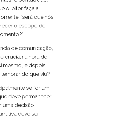
 o leitor faça a
orrente: “será que nós
arecer o escopo do
 momento?”
ência de comunicação,
 crucial na hora de
si mesmo, e depois
e lembrar do que viu?
cipalmente se for um
 que deve permanecer
ar uma decisão
arrativa deve ser