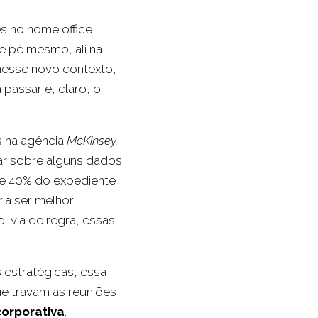
s no home office
e pé mesmo, ali na
nesse novo contexto,
passar e, claro, o
s na agência
McKinsey
ar sobre alguns dados
de 40% do expediente
ia ser melhor
 via de regra, essas
estratégicas, essa
ue travam as reuniões
orporativa
.