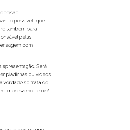
decisão.
uando possível, que
abre também para
ponsável pelas
a mensagem com
a apresentação. Será
er piadinhas ou vídeos
na verdade se trata de
uma empresa moderna?
ntes, e pontua que,