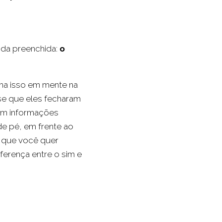
oda preenchida:
o
nha isso em mente na
se que eles fecharam
om informações
de pé, em frente ao
m que você quer
iferença entre o sim e