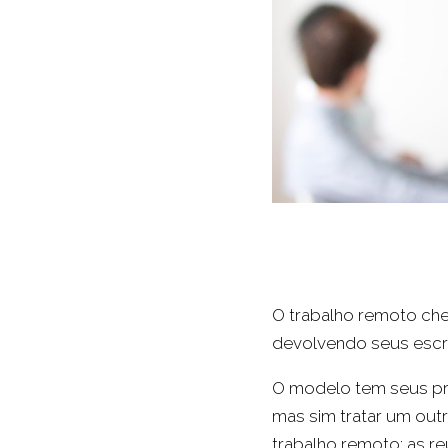
O trabalho remoto cheg
devolvendo seus escri
O modelo tem seus pró
mas sim tratar um out
trabalho remoto: as re