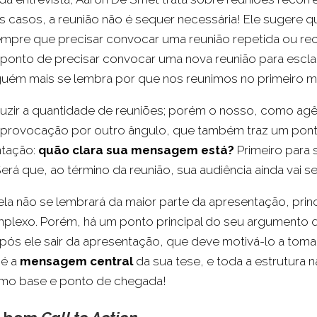
casos, a reunião não é sequer necessária! Ele sugere que
mpre que precisar convocar uma reunião repetida ou rec
nto de precisar convocar uma nova reunião para escl
nguém mais se lembra por que nos reunimos no primeiro
duzir a quantidade de reuniões; porém o nosso, como ag
 provocação por outro ângulo, que também traz um ponto
ntação:
quão clara sua mensagem está?
Primeiro para 
Será que, ao término da reunião, sua audiência ainda vai s
la não se lembrará da maior parte da apresentação, prin
plexo. Porém, há um ponto principal do seu argumento
pós ele sair da apresentação, que deve motivá-lo a tom
 é a
mensagem central
da sua tese, e toda a estrutura n
mo base e ponto de chegada!