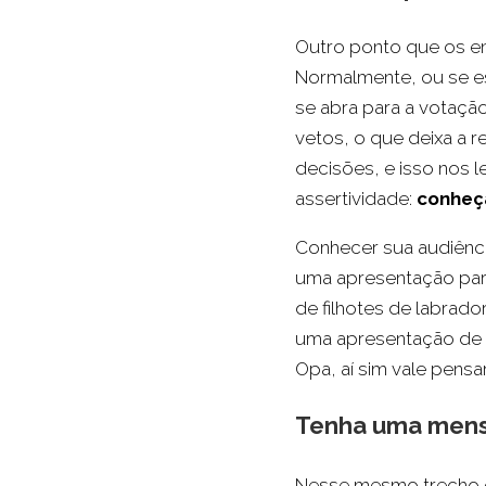
Outro ponto que os e
Normalmente, ou se es
se abra para a votaçã
vetos, o que deixa a r
decisões, e isso nos 
assertividade:
conheça
Conhecer sua audiênci
uma apresentação para
de filhotes de labrado
uma apresentação de 
Opa, aí sim vale pens
Tenha uma mensa
Nesse mesmo trecho da