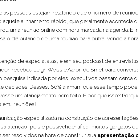
e as pessoas estejam relatando que o número de reuniõe
o aquele alinhamento rápido, que geralmente acontecia d
irou uma reunião online com hora marcada na agenda. E, 
a o dia pulando de uma reunião para outra, vendo a hora 
enção de especialistas, e em seu podcast de entrevista
ndon recebeu Leigh Weiss e Aaron de Smet para convers
o pesquisa indicada por eles, executivos passam cerca 
e decisões. Desses, 60% afirmam que esse tempo poder
esse um planejamento bem feito. E por que isso? Porque,
 em… reuniões!
nicação especializada na construção de apresentações 
a atenção, pois é possível identificar muitos gargalos q
er resolvidos na hora de construir sua
apresentação c