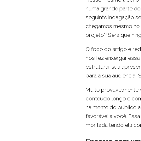
numa grande parte dos 
seguinte indagação se
chegamos mesmo no po
projeto? Será que ni
O foco do artigo é re
nos fez enxergar essa
estruturar sua aprese
para a sua audiência! 
Muito provavelmente e
conteúdo longo e com
na mente do público a
favorável a você. Essa
montada tendo ela co