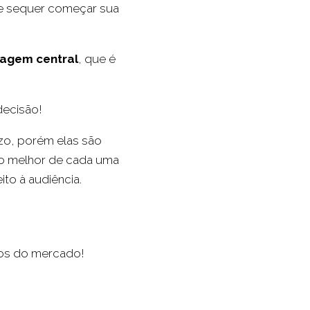
de sequer começar sua
agem central
, que é
ecisão!
zo, porém elas são
r o melhor de cada uma
to à audiência.
ntos do mercado!