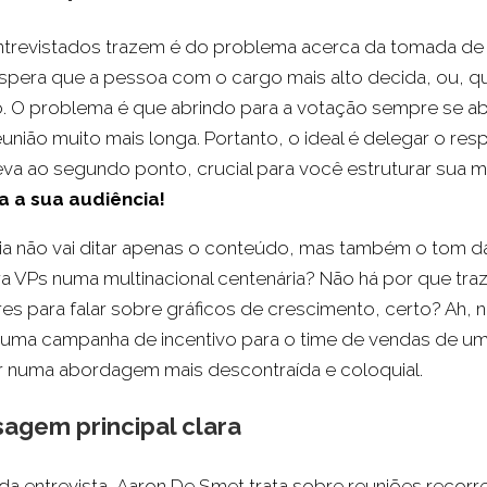
ntrevistados trazem é do problema acerca da tomada de 
pera que a pessoa com o cargo mais alto decida, ou, q
o. O problema é que abrindo para a votação sempre se 
eunião muito mais longa. Portanto, o ideal é delegar o res
leva ao segundo ponto, crucial para você estruturar su
 a sua audiência!
a não vai ditar apenas o conteúdo, mas também o tom d
 VPs numa multinacional centenária? Não há por que traz
res para falar sobre gráficos de crescimento, certo? Ah, 
uma campanha de incentivo para o time de vendas de 
ar numa abordagem mais descontraída e coloquial.
gem principal clara
 entrevista, Aaron De Smet trata sobre reuniões recorre