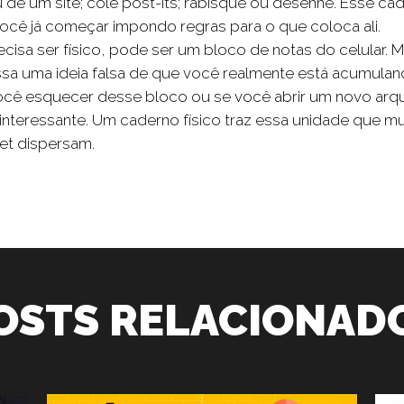
u de um site; cole post-its; rabisque ou desenhe. Esse ca
 você já começar impondo regras para o que coloca ali.
cisa ser físico, pode ser um bloco de notas do celular. 
assa uma ideia falsa de que você realmente está acumulan
ocê esquecer desse bloco ou se você abrir um novo arq
 interessante. Um caderno físico traz essa unidade que mu
net dispersam.
OSTS RELACIONAD