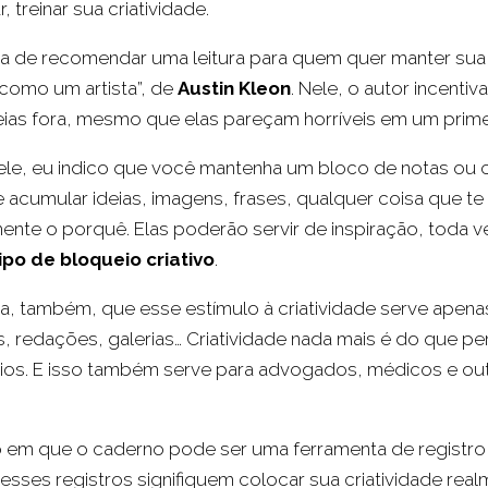
 treinar sua criatividade.
ia de recomendar uma leitura para quem quer manter sua
como um artista”, de
Austin Kleon
. Nele, o autor incenti
eias fora, mesmo que elas pareçam horríveis em um prim
 ele, eu indico que você mantenha um bloco de notas o
 acumular ideias, imagens, frases, qualquer coisa que t
ente o porquê. Elas poderão servir de inspiração, toda 
ipo de bloqueio criativo
.
 também, que esse estímulo à criatividade serve apena
 redações, galerias… Criatividade nada mais é do que pens
os. E isso também serve para advogados, médicos e outr
m que o caderno pode ser uma ferramenta de registro p
 esses registros signifiquem colocar sua criatividade rea