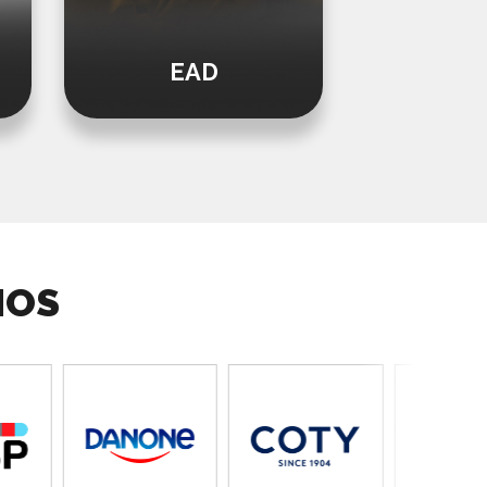
EAD
Aprese
MOS