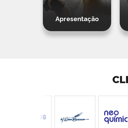
AD
Apresentação
CL