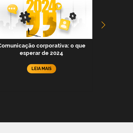
Comunicação corporativa: o que
Como faz
esperar de 2024
ruído
LEIA MAIS