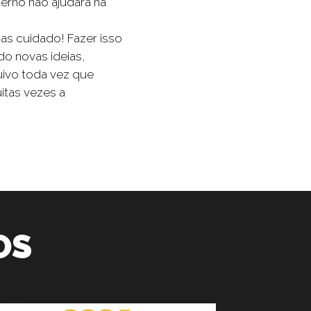
derno não ajudará na
Mas cuidado! Fazer isso
do novas ideias,
uivo toda vez que
itas vezes a
OS