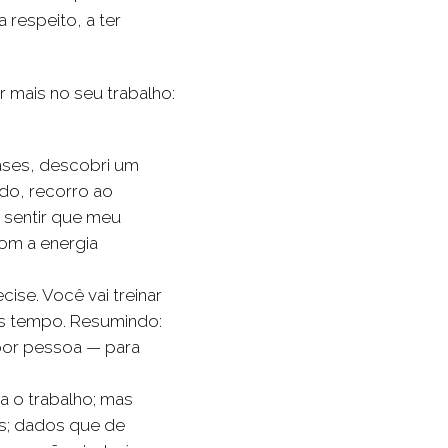
a respeito, a ter
r mais no seu trabalho:
ases, descobri um
ado, recorro ao
é sentir que meu
com a energia
ise. Você vai treinar
ais tempo. Resumindo:
 por pessoa — para
a o trabalho; mas
os; dados que de