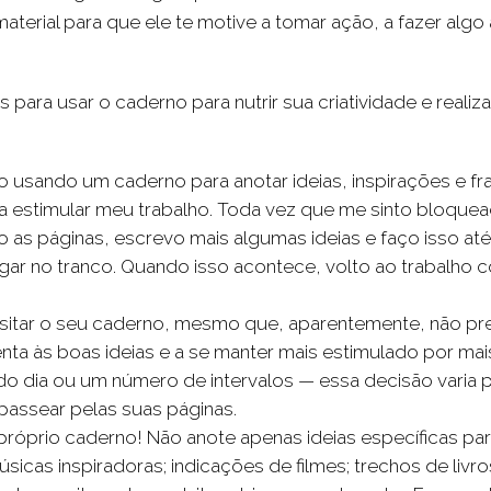
material para que ele te motive a tomar ação, a fazer algo 
 para usar o caderno para nutrir sua criatividade e realiza
usando um caderno para anotar ideias, inspirações e fr
a a estimular meu trabalho. Toda vez que me sinto bloque
io as páginas, escrevo mais algumas ideias e faço isso at
gar no tranco. Quando isso acontece, volto ao trabalho 
isitar o seu caderno, mesmo que, aparentemente, não prec
tenta às boas ideias e a se manter mais estimulado por m
do dia ou um número de intervalos — essa decisão varia
 passear pelas suas páginas.
 próprio caderno! Não anote apenas ideias específicas par
sicas inspiradoras; indicações de filmes; trechos de livr