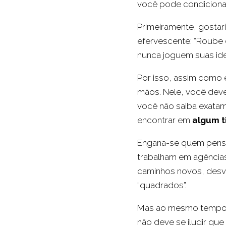
você pode condicionar,
Primeiramente, gostar
efervescente: “Roube 
nunca joguem suas id
Por isso, assim como
mãos. Nele, você deve
você não saiba exatam
encontrar em
algum t
Engana-se quem pensa,
trabalham em agências,
caminhos novos, desvi
“quadrados”.
Mas ao mesmo tempo e
não deve se iludir que