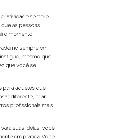
 criatividade sempre
va que as pessoas
eiro momento.
u caderno sempre em
e instigue, mesmo que
vez que você se
s para aqueles que
ar diferente, criar
os profissionais mais
ara suas ideias, você
lmente em prática. Você