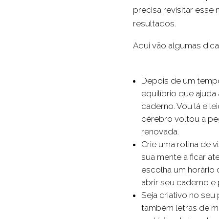
precisa revisitar esse 
resultados.
Aqui vão algumas dicas
Depois de um tempo 
equilíbrio que ajud
caderno. Vou lá e le
cérebro voltou a pe
renovada.
Crie uma rotina de v
sua mente a ficar a
escolha um horário 
abrir seu caderno e
Seja criativo no seu
também letras de mú